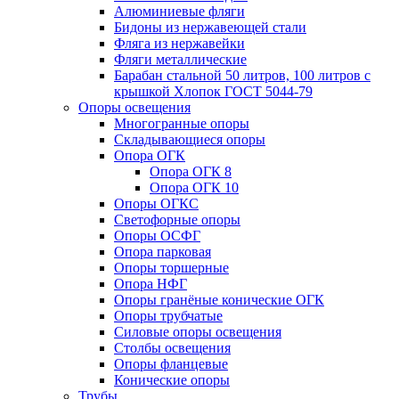
Алюминиевые фляги
Бидоны из нержавеющей стали
Фляга из нержавейки
Фляги металлические
Барабан стальной 50 литров, 100 литров с
крышкой Хлопок ГОСТ 5044-79
Опоры освещения
Многогранные опоры
Складывающиеся опоры
Опора ОГК
Опора ОГК 8
Опора ОГК 10
Опоры ОГКС
Светофорные опоры
Опоры ОСФГ
Опора парковая
Опоры торшерные
Опора НФГ
Опоры гранёные конические ОГК
Опоры трубчатые
Силовые опоры освещения
Столбы освещения
Опоры фланцевые
Конические опоры
Трубы