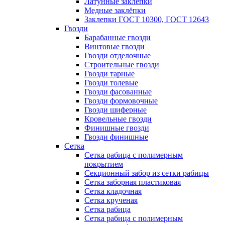
Латунные заклепки
Медные заклёпки
Заклепки ГОСТ 10300, ГОСТ 12643
Гвозди
Барабанные гвозди
Винтовые гвозди
Гвозди отделочные
Строительные гвозди
Гвозди тарные
Гвозди толевые
Гвозди фасованные
Гвозди формовочные
Гвозди шиферные
Кровельные гвозди
Финишные гвозди
Гвозди финишные
Сетка
Сетка рабица с полимерным
покрытием
Секционный забор из сетки рабицы
Сетка заборная пластиковая
Сетка кладочная
Сетка крученая
Сетка рабица
Сетка рабица с полимерным