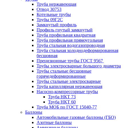
Труба нержавеющая
Отвод 30753
Котельные трубы
Трубы 09Г2С
Замкнутый профиль
Профиль гнутый замкнутый
Труба профильная квадратная
Труба профильная прямоугольная
Труба стальная водогазопроводная
Труба стальная холоднодеформированная
бесшовная
Прецизионные трубы ГОСТ 9567
Трубы электросварные большого диаметра
Трубы стальные бесшовные
горячедеформированные
Трубы стальные электросварные
Труба капиллярная нержавеющая
Насосно-компрессорные трубы
Труба НКТ 73
Труба НКТ 60
Труба МОБ по ГОСТ 15040-77
Баллоны
Автомобильные газовые баллоны (ГБО)
Азотные баллоны
Аммиачные баллоны