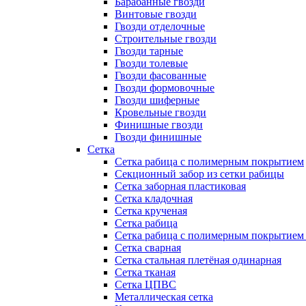
Барабанные гвозди
Винтовые гвозди
Гвозди отделочные
Строительные гвозди
Гвозди тарные
Гвозди толевые
Гвозди фасованные
Гвозди формовочные
Гвозди шиферные
Кровельные гвозди
Финишные гвозди
Гвозди финишные
Сетка
Сетка рабица с полимерным покрытием
Секционный забор из сетки рабицы
Сетка заборная пластиковая
Сетка кладочная
Сетка крученая
Сетка рабица
Сетка рабица с полимерным покрытием
Сетка сварная
Сетка стальная плетёная одинарная
Сетка тканая
Сетка ЦПВС
Металлическая сетка