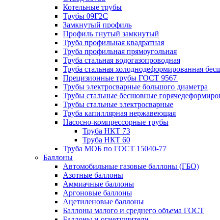
Котельные трубы
Трубы 09Г2С
Замкнутый профиль
Профиль гнутый замкнутый
Труба профильная квадратная
Труба профильная прямоугольная
Труба стальная водогазопроводная
Труба стальная холоднодеформированная бес
Прецизионные трубы ГОСТ 9567
Трубы электросварные большого диаметра
Трубы стальные бесшовные горячедеформиро
Трубы стальные электросварные
Труба капиллярная нержавеющая
Насосно-компрессорные трубы
Труба НКТ 73
Труба НКТ 60
Труба МОБ по ГОСТ 15040-77
Баллоны
Автомобильные газовые баллоны (ГБО)
Азотные баллоны
Аммиачные баллоны
Аргоновые баллоны
Ацетиленовые баллоны
Баллоны малого и среднего объема ГОСТ
Баллоны и огнетушители