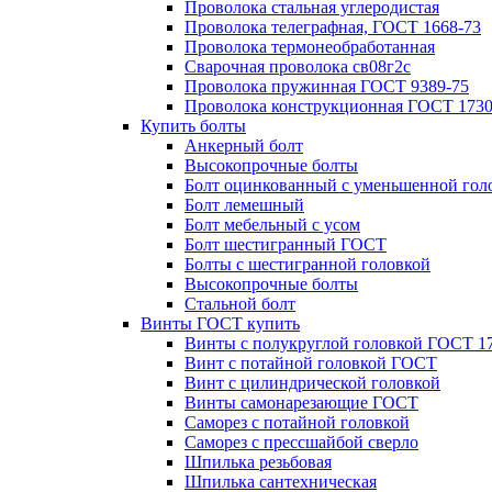
Проволока стальная углеродистая
Проволока телеграфная, ГОСТ 1668-73
Проволока термонеобработанная
Сварочная проволока св08г2с
Проволока пружинная ГОСТ 9389-75
Проволока конструкционная ГОСТ 1730
Купить болты
Анкерный болт
Высокопрочные болты
Болт оцинкованный с уменьшенной гол
Болт лемешный
Болт мебельный с усом
Болт шестигранный ГОСТ
Болты с шестигранной головкой
Высокопрочные болты
Стальной болт
Винты ГОСТ купить
Винты с полукруглой головкой ГОСТ 1
Винт с потайной головкой ГОСТ
Винт с цилиндрической головкой
Винты самонарезающие ГОСТ
Саморез с потайной головкой
Саморез с прессшайбой сверло
Шпилька резьбовая
Шпилька сантехническая