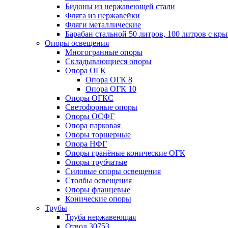
Бидоны из нержавеющей стали
Фляга из нержавейки
Фляги металлические
Барабан стальной 50 литров, 100 литров с к
Опоры освещения
Многогранные опоры
Складывающиеся опоры
Опора ОГК
Опора ОГК 8
Опора ОГК 10
Опоры ОГКС
Светофорные опоры
Опоры ОСФГ
Опора парковая
Опоры торшерные
Опора НФГ
Опоры гранёные конические ОГК
Опоры трубчатые
Силовые опоры освещения
Столбы освещения
Опоры фланцевые
Конические опоры
Трубы
Труба нержавеющая
Отвод 30753