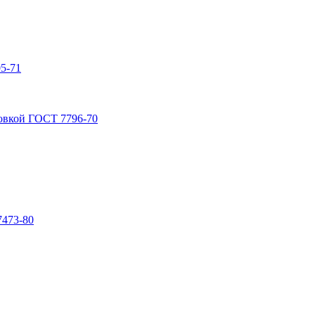
5-71
овкой ГОСТ 7796-70
7473-80