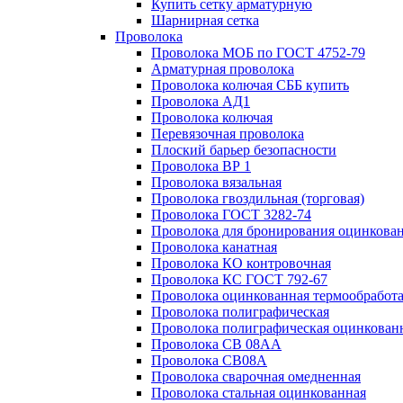
Купить сетку арматурную
Шарнирная сетка
Проволока
Проволока МОБ по ГОСТ 4752-79
Арматурная проволока
Проволока колючая СББ купить
Проволока АД1
Проволока колючая
Перевязочная проволока
Плоский барьер безопасности
Проволока ВР 1
Проволока вязальная
Проволока гвоздильная (торговая)
Проволока ГОСТ 3282-74
Проволока для бронирования оцинкова
Проволока канатная
Проволока КО контровочная
Проволока КС ГОСТ 792-67
Проволока оцинкованная термообработ
Проволока полиграфическая
Проволока полиграфическая оцинкован
Проволока СВ 08АА
Проволока СВ08А
Проволока сварочная омедненная
Проволока стальная оцинкованная