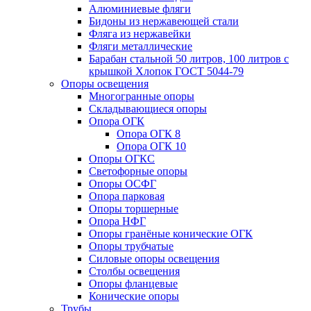
Алюминиевые фляги
Бидоны из нержавеющей стали
Фляга из нержавейки
Фляги металлические
Барабан стальной 50 литров, 100 литров с
крышкой Хлопок ГОСТ 5044-79
Опоры освещения
Многогранные опоры
Складывающиеся опоры
Опора ОГК
Опора ОГК 8
Опора ОГК 10
Опоры ОГКС
Светофорные опоры
Опоры ОСФГ
Опора парковая
Опоры торшерные
Опора НФГ
Опоры гранёные конические ОГК
Опоры трубчатые
Силовые опоры освещения
Столбы освещения
Опоры фланцевые
Конические опоры
Трубы