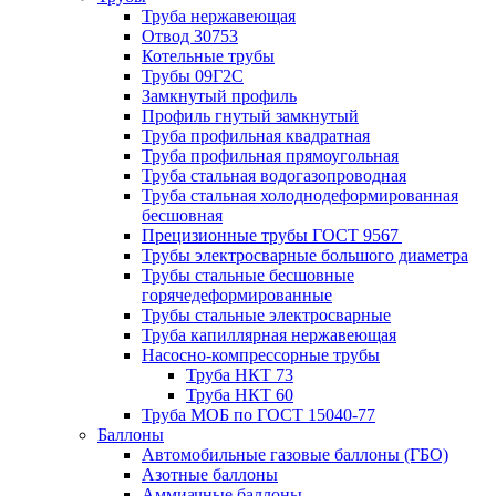
Труба нержавеющая
Отвод 30753
Котельные трубы
Трубы 09Г2С
Замкнутый профиль
Профиль гнутый замкнутый
Труба профильная квадратная
Труба профильная прямоугольная
Труба стальная водогазопроводная
Труба стальная холоднодеформированная
бесшовная
Прецизионные трубы ГОСТ 9567
Трубы электросварные большого диаметра
Трубы стальные бесшовные
горячедеформированные
Трубы стальные электросварные
Труба капиллярная нержавеющая
Насосно-компрессорные трубы
Труба НКТ 73
Труба НКТ 60
Труба МОБ по ГОСТ 15040-77
Баллоны
Автомобильные газовые баллоны (ГБО)
Азотные баллоны
Аммиачные баллоны