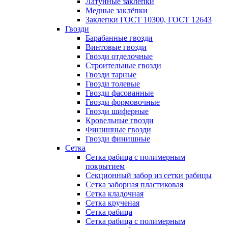
Латунные заклепки
Медные заклёпки
Заклепки ГОСТ 10300, ГОСТ 12643
Гвозди
Барабанные гвозди
Винтовые гвозди
Гвозди отделочные
Строительные гвозди
Гвозди тарные
Гвозди толевые
Гвозди фасованные
Гвозди формовочные
Гвозди шиферные
Кровельные гвозди
Финишные гвозди
Гвозди финишные
Сетка
Сетка рабица с полимерным
покрытием
Секционный забор из сетки рабицы
Сетка заборная пластиковая
Сетка кладочная
Сетка крученая
Сетка рабица
Сетка рабица с полимерным