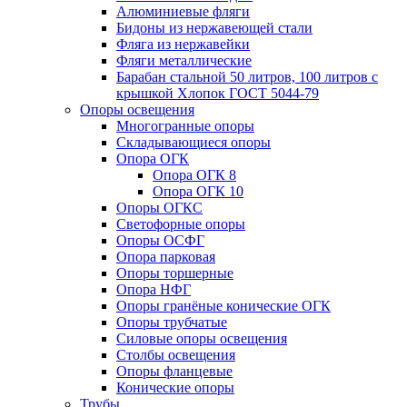
Алюминиевые фляги
Бидоны из нержавеющей стали
Фляга из нержавейки
Фляги металлические
Барабан стальной 50 литров, 100 литров с
крышкой Хлопок ГОСТ 5044-79
Опоры освещения
Многогранные опоры
Складывающиеся опоры
Опора ОГК
Опора ОГК 8
Опора ОГК 10
Опоры ОГКС
Светофорные опоры
Опоры ОСФГ
Опора парковая
Опоры торшерные
Опора НФГ
Опоры гранёные конические ОГК
Опоры трубчатые
Силовые опоры освещения
Столбы освещения
Опоры фланцевые
Конические опоры
Трубы