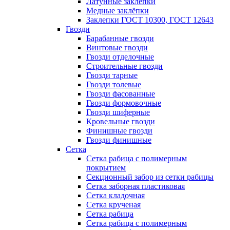
Латунные заклепки
Медные заклёпки
Заклепки ГОСТ 10300, ГОСТ 12643
Гвозди
Барабанные гвозди
Винтовые гвозди
Гвозди отделочные
Строительные гвозди
Гвозди тарные
Гвозди толевые
Гвозди фасованные
Гвозди формовочные
Гвозди шиферные
Кровельные гвозди
Финишные гвозди
Гвозди финишные
Сетка
Сетка рабица с полимерным
покрытием
Секционный забор из сетки рабицы
Сетка заборная пластиковая
Сетка кладочная
Сетка крученая
Сетка рабица
Сетка рабица с полимерным