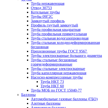
Труба нержавеющая
Отвод 30753
Котельные трубы
Трубы 09Г2С
Замкнутый профиль
Профиль гнутый замкнутый
Труба профильная квадратная
Труба профильная прямоугольная
Труба стальная водогазопроводная
Труба стальная холоднодеформированная
бесшовная
Прецизионные трубы ГОСТ 9567
Трубы электросварные большого диаметра
Трубы стальные бесшовные
горячедеформированные
Трубы стальные электросварные
Труба капиллярная нержавеющая
Насосно-компрессорные трубы
Труба НКТ 73
Труба НКТ 60
Труба МОБ по ГОСТ 15040-77
Баллоны
Автомобильные газовые баллоны (ГБО)
Азотные баллоны
Аммиачные баллоны