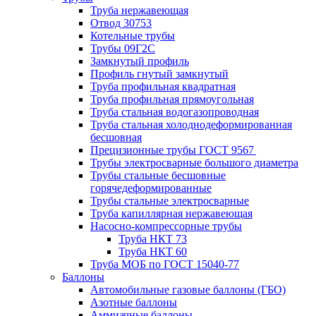
Труба нержавеющая
Отвод 30753
Котельные трубы
Трубы 09Г2С
Замкнутый профиль
Профиль гнутый замкнутый
Труба профильная квадратная
Труба профильная прямоугольная
Труба стальная водогазопроводная
Труба стальная холоднодеформированная
бесшовная
Прецизионные трубы ГОСТ 9567
Трубы электросварные большого диаметра
Трубы стальные бесшовные
горячедеформированные
Трубы стальные электросварные
Труба капиллярная нержавеющая
Насосно-компрессорные трубы
Труба НКТ 73
Труба НКТ 60
Труба МОБ по ГОСТ 15040-77
Баллоны
Автомобильные газовые баллоны (ГБО)
Азотные баллоны
Аммиачные баллоны