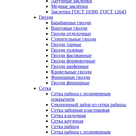
Латунные заклепки
Медные заклёпки
Заклепки ГОСТ 10300, ГОСТ 12643
Гвозди
Барабанные гвозди
Винтовые гвозди
Гвозди отделочные
Строительные гвозди
Гвозди тарные
Гвозди толевые
Гвозди фасованные
Гвозди формовочные
Гвозди шиферные
Кровельные гвозди
Финишные гвозди
Гвозди финишные
Сетка
Сетка рабица с полимерным
покрытием
Секционный забор из сетки рабицы
Сетка заборная пластиковая
Сетка кладочная
Сетка крученая
Сетка рабица
Сетка рабица с полимерным