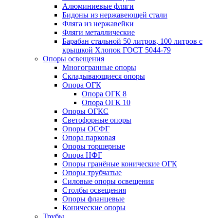
Алюминиевые фляги
Бидоны из нержавеющей стали
Фляга из нержавейки
Фляги металлические
Барабан стальной 50 литров, 100 литров с
крышкой Хлопок ГОСТ 5044-79
Опоры освещения
Многогранные опоры
Складывающиеся опоры
Опора ОГК
Опора ОГК 8
Опора ОГК 10
Опоры ОГКС
Светофорные опоры
Опоры ОСФГ
Опора парковая
Опоры торшерные
Опора НФГ
Опоры гранёные конические ОГК
Опоры трубчатые
Силовые опоры освещения
Столбы освещения
Опоры фланцевые
Конические опоры
Трубы