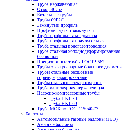
Труба нержавеющая
Отвод 30753
Котельные трубы
Трубы 09Г2С
Замкнутый профиль
Профиль гнутый замкнутый
Труба профильная квадратная
Труба профильная прямоугольная
Труба стальная водогазопроводная
Труба стальная холоднодеформированная
бесшовная
Прецизионные трубы ГОСТ 9567
Трубы электросварные большого диаметра
Трубы стальные бесшовные
горячедеформированные
Трубы стальные электросварные
Труба капиллярная нержавеющая
Насосно-компрессорные трубы
Труба НКТ 73
Труба НКТ 60
Труба МОБ по ГОСТ 15040-77
Баллоны
Автомобильные газовые баллоны (ГБО)
Азотные баллоны
Аммиачные баллоны