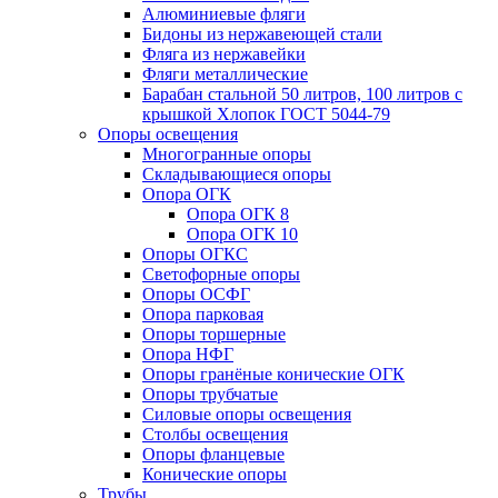
Алюминиевые фляги
Бидоны из нержавеющей стали
Фляга из нержавейки
Фляги металлические
Барабан стальной 50 литров, 100 литров с
крышкой Хлопок ГОСТ 5044-79
Опоры освещения
Многогранные опоры
Складывающиеся опоры
Опора ОГК
Опора ОГК 8
Опора ОГК 10
Опоры ОГКС
Светофорные опоры
Опоры ОСФГ
Опора парковая
Опоры торшерные
Опора НФГ
Опоры гранёные конические ОГК
Опоры трубчатые
Силовые опоры освещения
Столбы освещения
Опоры фланцевые
Конические опоры
Трубы