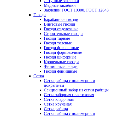
Латунные заклепки
Медные заклёпки
Заклепки ГОСТ 10300, ГОСТ 12643
Гвозди
Барабанные гвозди
Винтовые гвозди
Гвозди отделочные
Строительные гвозди
Гвозди тарные
Гвозди толевые
Гвозди фасованные
Гвозди формовочные
Гвозди шиферные
Кровельные гвозди
Финишные гвозди
Гвозди финишные
Сетка
Сетка рабица с полимерным
покрытием
Секционный забор из сетки рабицы
Сетка заборная пластиковая
Сетка кладочная
Сетка крученая
Сетка рабица
Сетка рабица с полимерным