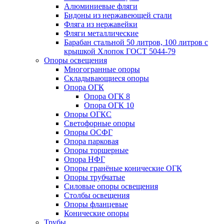
Алюминиевые фляги
Бидоны из нержавеющей стали
Фляга из нержавейки
Фляги металлические
Барабан стальной 50 литров, 100 литров с
крышкой Хлопок ГОСТ 5044-79
Опоры освещения
Многогранные опоры
Складывающиеся опоры
Опора ОГК
Опора ОГК 8
Опора ОГК 10
Опоры ОГКС
Светофорные опоры
Опоры ОСФГ
Опора парковая
Опоры торшерные
Опора НФГ
Опоры гранёные конические ОГК
Опоры трубчатые
Силовые опоры освещения
Столбы освещения
Опоры фланцевые
Конические опоры
Трубы