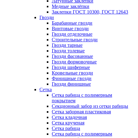
Латунные заклепки
Медные заклёпки
Заклепки ГОСТ 10300, ГОСТ 12643
Гвозди
Барабанные гвозди
Винтовые гвозди
Гвозди отделочные
Строительные гвозди
Гвозди тарные
Гвозди толевые
Гвозди фасованные
Гвозди формовочные
Гвозди шиферные
Кровельные гвозди
Финишные гвозди
Гвозди финишные
Сетка
Сетка рабица с полимерным
покрытием
Секционный забор из сетки рабицы
Сетка заборная пластиковая
Сетка кладочная
Сетка крученая
Сетка рабица
Сетка рабица с полимерным