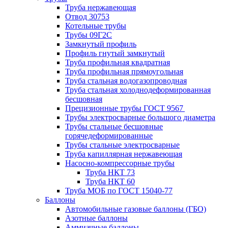
Труба нержавеющая
Отвод 30753
Котельные трубы
Трубы 09Г2С
Замкнутый профиль
Профиль гнутый замкнутый
Труба профильная квадратная
Труба профильная прямоугольная
Труба стальная водогазопроводная
Труба стальная холоднодеформированная
бесшовная
Прецизионные трубы ГОСТ 9567
Трубы электросварные большого диаметра
Трубы стальные бесшовные
горячедеформированные
Трубы стальные электросварные
Труба капиллярная нержавеющая
Насосно-компрессорные трубы
Труба НКТ 73
Труба НКТ 60
Труба МОБ по ГОСТ 15040-77
Баллоны
Автомобильные газовые баллоны (ГБО)
Азотные баллоны
Аммиачные баллоны