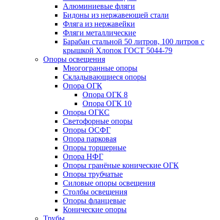
Алюминиевые фляги
Бидоны из нержавеющей стали
Фляга из нержавейки
Фляги металлические
Барабан стальной 50 литров, 100 литров с
крышкой Хлопок ГОСТ 5044-79
Опоры освещения
Многогранные опоры
Складывающиеся опоры
Опора ОГК
Опора ОГК 8
Опора ОГК 10
Опоры ОГКС
Светофорные опоры
Опоры ОСФГ
Опора парковая
Опоры торшерные
Опора НФГ
Опоры гранёные конические ОГК
Опоры трубчатые
Силовые опоры освещения
Столбы освещения
Опоры фланцевые
Конические опоры
Трубы