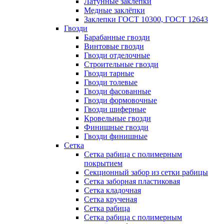
Латунные заклепки
Медные заклёпки
Заклепки ГОСТ 10300, ГОСТ 12643
Гвозди
Барабанные гвозди
Винтовые гвозди
Гвозди отделочные
Строительные гвозди
Гвозди тарные
Гвозди толевые
Гвозди фасованные
Гвозди формовочные
Гвозди шиферные
Кровельные гвозди
Финишные гвозди
Гвозди финишные
Сетка
Сетка рабица с полимерным
покрытием
Секционный забор из сетки рабицы
Сетка заборная пластиковая
Сетка кладочная
Сетка крученая
Сетка рабица
Сетка рабица с полимерным