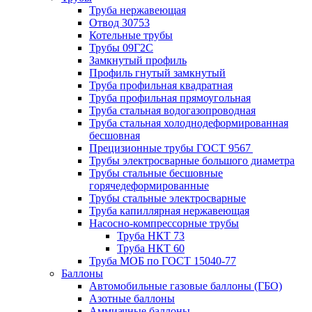
Труба нержавеющая
Отвод 30753
Котельные трубы
Трубы 09Г2С
Замкнутый профиль
Профиль гнутый замкнутый
Труба профильная квадратная
Труба профильная прямоугольная
Труба стальная водогазопроводная
Труба стальная холоднодеформированная
бесшовная
Прецизионные трубы ГОСТ 9567
Трубы электросварные большого диаметра
Трубы стальные бесшовные
горячедеформированные
Трубы стальные электросварные
Труба капиллярная нержавеющая
Насосно-компрессорные трубы
Труба НКТ 73
Труба НКТ 60
Труба МОБ по ГОСТ 15040-77
Баллоны
Автомобильные газовые баллоны (ГБО)
Азотные баллоны
Аммиачные баллоны