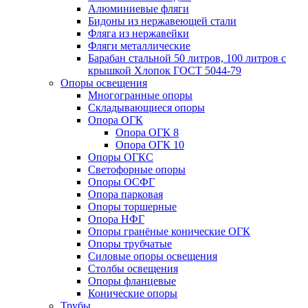
Алюминиевые фляги
Бидоны из нержавеющей стали
Фляга из нержавейки
Фляги металлические
Барабан стальной 50 литров, 100 литров с
крышкой Хлопок ГОСТ 5044-79
Опоры освещения
Многогранные опоры
Складывающиеся опоры
Опора ОГК
Опора ОГК 8
Опора ОГК 10
Опоры ОГКС
Светофорные опоры
Опоры ОСФГ
Опора парковая
Опоры торшерные
Опора НФГ
Опоры гранёные конические ОГК
Опоры трубчатые
Силовые опоры освещения
Столбы освещения
Опоры фланцевые
Конические опоры
Трубы