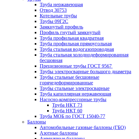
Труба нержавеющая
Отвод 30753
Котельные трубы
Трубы 09Г2С
Замкнутый профиль
Профиль гнутый замкнутый
Труба профильная квадратная
Труба профильная прямоугольная
Труба стальная водогазопроводная
Труба стальная холоднодеформированная
бесшовная
Прецизионные трубы ГОСТ 9567
Трубы электросварные большого диаметра
Трубы стальные бесшовные
горячедеформированные
Трубы стальные электросварные
Труба капиллярная нержавеющая
Насосно-компрессорные трубы
Труба НКТ 73
Труба НКТ 60
Труба МОБ по ГОСТ 15040-77
Баллоны
Автомобильные газовые баллоны (ГБО)
Азотные баллоны
Аммиачные баллоны