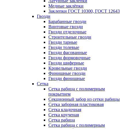
Латунные заклепки
Медные заклёпки
Заклепки ГОСТ 10300, ГОСТ 12643
Гвозди
Барабанные гвозди
Винтовые гвозди
Гвозди отделочные
Строительные гвозди
Гвозди тарные
Гвозди толевые
Гвозди фасованные
Гвозди формовочные
Гвозди шиферные
Кровельные гвозди
Финишные гвозди
Гвозди финишные
Сетка
Сетка рабица с полимерным
покрытием
Секционный забор из сетки рабицы
Сетка заборная пластиковая
Сетка кладочная
Сетка крученая
Сетка рабица
Сетка рабица с полимерным