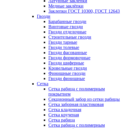
Латунные заклепки
Медные заклёпки
Заклепки ГОСТ 10300, ГОСТ 12643
Гвозди
Барабанные гвозди
Винтовые гвозди
Гвозди отделочные
Строительные гвозди
Гвозди тарные
Гвозди толевые
Гвозди фасованные
Гвозди формовочные
Гвозди шиферные
Кровельные гвозди
Финишные гвозди
Гвозди финишные
Сетка
Сетка рабица с полимерным
покрытием
Секционный забор из сетки рабицы
Сетка заборная пластиковая
Сетка кладочная
Сетка крученая
Сетка рабица
Сетка рабица с полимерным