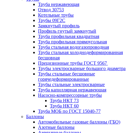
Труба нержавеющая
Отвод 30753
Котельные трубы
Трубы 09Г2С
Замкнутый профиль
Профиль гнутый замкнутый
Труба профильная квадратная
Труба профильная прямоугольная
Труба стальная водогазопроводная
Труба стальная холоднодеформированная
бесшовная
Прецизионные трубы ГОСТ 9567
Трубы электросварные большого диаметра
Трубы стальные бесшовные
горячедеформированные
Трубы стальные электросварные
Труба капиллярная нержавеющая
Насосно-компрессорные трубы
Труба НКТ 73
Труба НКТ 60
Труба МОБ по ГОСТ 15040-77
Баллоны
Автомобильные газовые баллоны (ГБО)
Азотные баллоны
Аммиачные баллоны