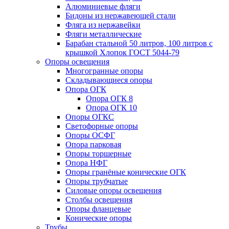
Алюминиевые фляги
Бидоны из нержавеющей стали
Фляга из нержавейки
Фляги металлические
Барабан стальной 50 литров, 100 литров с
крышкой Хлопок ГОСТ 5044-79
Опоры освещения
Многогранные опоры
Складывающиеся опоры
Опора ОГК
Опора ОГК 8
Опора ОГК 10
Опоры ОГКС
Светофорные опоры
Опоры ОСФГ
Опора парковая
Опоры торшерные
Опора НФГ
Опоры гранёные конические ОГК
Опоры трубчатые
Силовые опоры освещения
Столбы освещения
Опоры фланцевые
Конические опоры
Трубы