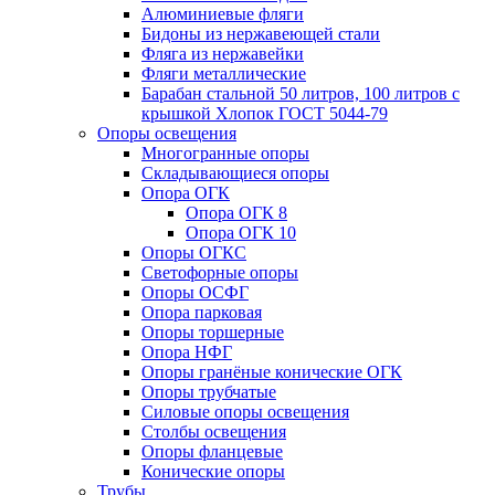
Алюминиевые фляги
Бидоны из нержавеющей стали
Фляга из нержавейки
Фляги металлические
Барабан стальной 50 литров, 100 литров с
крышкой Хлопок ГОСТ 5044-79
Опоры освещения
Многогранные опоры
Складывающиеся опоры
Опора ОГК
Опора ОГК 8
Опора ОГК 10
Опоры ОГКС
Светофорные опоры
Опоры ОСФГ
Опора парковая
Опоры торшерные
Опора НФГ
Опоры гранёные конические ОГК
Опоры трубчатые
Силовые опоры освещения
Столбы освещения
Опоры фланцевые
Конические опоры
Трубы