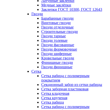
Латунные заклепки
Медные заклёпки
Заклепки ГОСТ 10300, ГОСТ 12643
Гвозди
Барабанные гвозди
Винтовые гвозди
Гвозди отделочные
Строительные гвозди
Гвозди тарные
Гвозди толевые
Гвозди фасованные
Гвозди формовочные
Гвозди шиферные
Кровельные гвозди
Финишные гвозди
Гвозди финишные
Сетка
Сетка рабица с полимерным
покрытием
Секционный забор из сетки рабицы
Сетка заборная пластиковая
Сетка кладочная
Сетка крученая
Сетка рабица
Сетка рабица с полимерным