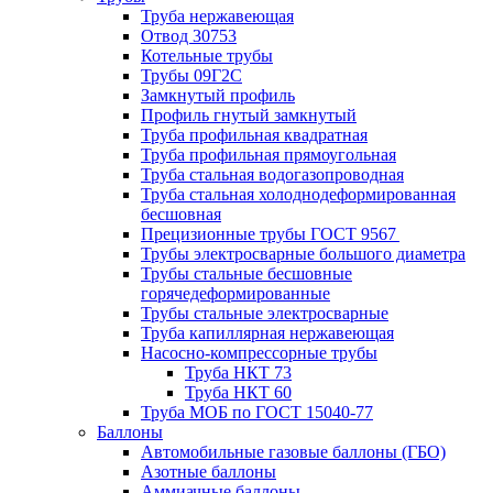
Труба нержавеющая
Отвод 30753
Котельные трубы
Трубы 09Г2С
Замкнутый профиль
Профиль гнутый замкнутый
Труба профильная квадратная
Труба профильная прямоугольная
Труба стальная водогазопроводная
Труба стальная холоднодеформированная
бесшовная
Прецизионные трубы ГОСТ 9567
Трубы электросварные большого диаметра
Трубы стальные бесшовные
горячедеформированные
Трубы стальные электросварные
Труба капиллярная нержавеющая
Насосно-компрессорные трубы
Труба НКТ 73
Труба НКТ 60
Труба МОБ по ГОСТ 15040-77
Баллоны
Автомобильные газовые баллоны (ГБО)
Азотные баллоны
Аммиачные баллоны