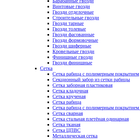
Барабанные гвозди
Винтовые гвозди
Гвозди отделочные
Строительные гвозди
Гвозди тарные
Гвозди толевые
Гвозди фасованные
Гвозди формовочные
Гвозди шиферные
Кровельные гвозди
Финишные гвозди
Гвозди финишные
Сетка
Сетка рабица с полимерным покрытием
Секционный забор из сетки рабицы
Сетка заборная пластиковая
Сетка кладочная
Сетка крученая
Сетка рабица
Сетка рабица с полимерным покрытием
Сетка сварная
Сетка стальная плетёная одинарная
Сетка тканая
Сетка ЦПВС
Металлическая сетка