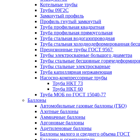
Котельные трубы
Трубы 09Г2С
Замкнутый профиль
Профиль гнутый замкнутый
Труба профильная квадратная
Труба профильная прямоугольная
Труба стальная водогазопроводная
Труба стальная холоднодеформированная бес
Прецизионные трубы ГОСТ 9567
Трубы электросварные большого диаметра
Трубы стальные бесшовные горячедеформиро
Трубы стальные электросварные
Труба капиллярная нержавеющая
Насосно-компрессорные трубы
Труба НКТ 73
Труба НКТ 60
Труба МОБ по ГОСТ 15040-77
Баллоны
Автомобильные газовые баллоны (ГБО)
Азотные баллоны
Аммиачные баллоны
Аргоновые баллоны
Ацетиленовые баллоны
Баллоны малого и среднего объема ГОСТ
Баллоны и огнетушители