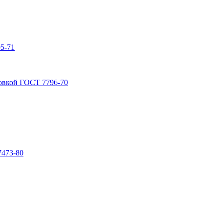
5-71
овкой ГОСТ 7796-70
7473-80