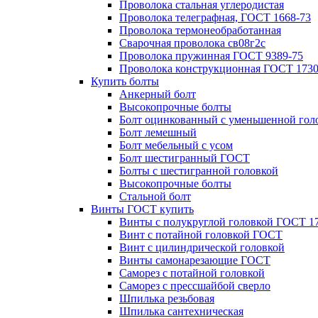
Проволока стальная углеродистая
Проволока телеграфная, ГОСТ 1668-73
Проволока термонеобработанная
Сварочная проволока св08г2с
Проволока пружинная ГОСТ 9389-75
Проволока конструкционная ГОСТ 1730
Купить болты
Анкерный болт
Высокопрочные болты
Болт оцинкованный с уменьшенной гол
Болт лемешный
Болт мебельный с усом
Болт шестигранный ГОСТ
Болты с шестигранной головкой
Высокопрочные болты
Стальной болт
Винты ГОСТ купить
Винты с полукруглой головкой ГОСТ 1
Винт с потайной головкой ГОСТ
Винт с цилиндрической головкой
Винты самонарезающие ГОСТ
Саморез с потайной головкой
Саморез с прессшайбой сверло
Шпилька резьбовая
Шпилька сантехническая