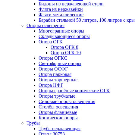
Бидоны из нержавеющей стали
Фляга из нержавейки
Фляги металлические
Барабан стальной 50 литров, 100 литров с к
Опоры освещения
Многогранные опоры
Складывающиеся опоры
Опора ОГК
Опора ОГК 8
Опора ОГК 10
Опоры ОГКС
Светофорные опоры
Опоры ОСФГ
Опора парковая
Опоры торшерные
Опора НФГ
Опоры гранёные конические ОГК
Опоры трубчатые
Силовые опоры освещения
Столбы освещения
Опоры фланцевые
Конические опоры
Трубы
Труба нержавеющая
Отвод 30753