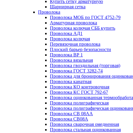
Купить сетку арматурную
Шарнирная сетка
Проволока
Проволока МОБ по ГОСТ 4752-79
Арматурная проволока
Проволока колючая СББ купить
Проволока АД1
Проволока колючая
Перевязочная проволока
Плоский барьер безопасности
Проволока ВР 1
Проволока вязальная
Проволока гвоздильная (торговая)
Проволока ГОСТ 3282-74
Проволока для бронирования оцинкова
Проволока канатная
Проволока КО контровочная
Проволока КС ГОСТ 792-67
Проволока оцинкованная термообработ
Проволока полиграфическая
Проволока полиграфическая оцинкован
Проволока СВ 08АА
Проволока СВ08А
Проволока сварочная омедненная
Проволока стальная оцинкованная