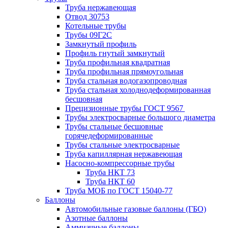
Труба нержавеющая
Отвод 30753
Котельные трубы
Трубы 09Г2С
Замкнутый профиль
Профиль гнутый замкнутый
Труба профильная квадратная
Труба профильная прямоугольная
Труба стальная водогазопроводная
Труба стальная холоднодеформированная
бесшовная
Прецизионные трубы ГОСТ 9567
Трубы электросварные большого диаметра
Трубы стальные бесшовные
горячедеформированные
Трубы стальные электросварные
Труба капиллярная нержавеющая
Насосно-компрессорные трубы
Труба НКТ 73
Труба НКТ 60
Труба МОБ по ГОСТ 15040-77
Баллоны
Автомобильные газовые баллоны (ГБО)
Азотные баллоны
Аммиачные баллоны