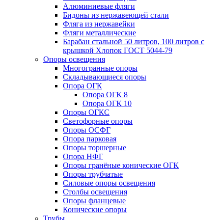
Алюминиевые фляги
Бидоны из нержавеющей стали
Фляга из нержавейки
Фляги металлические
Барабан стальной 50 литров, 100 литров с
крышкой Хлопок ГОСТ 5044-79
Опоры освещения
Многогранные опоры
Складывающиеся опоры
Опора ОГК
Опора ОГК 8
Опора ОГК 10
Опоры ОГКС
Светофорные опоры
Опоры ОСФГ
Опора парковая
Опоры торшерные
Опора НФГ
Опоры гранёные конические ОГК
Опоры трубчатые
Силовые опоры освещения
Столбы освещения
Опоры фланцевые
Конические опоры
Трубы