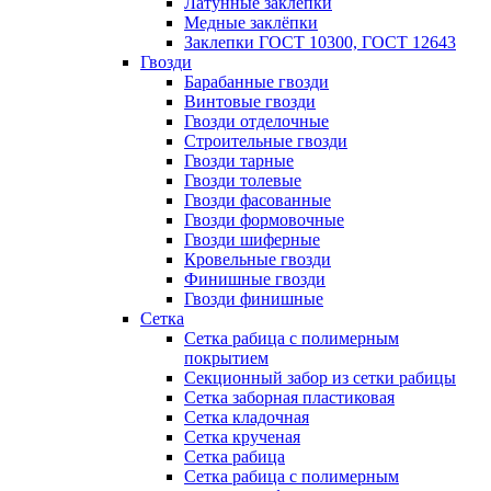
Латунные заклепки
Медные заклёпки
Заклепки ГОСТ 10300, ГОСТ 12643
Гвозди
Барабанные гвозди
Винтовые гвозди
Гвозди отделочные
Строительные гвозди
Гвозди тарные
Гвозди толевые
Гвозди фасованные
Гвозди формовочные
Гвозди шиферные
Кровельные гвозди
Финишные гвозди
Гвозди финишные
Сетка
Сетка рабица с полимерным
покрытием
Секционный забор из сетки рабицы
Сетка заборная пластиковая
Сетка кладочная
Сетка крученая
Сетка рабица
Сетка рабица с полимерным